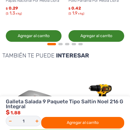
Papas Nacional Por Media Libra
Pollo Panamá Por Media Libra
0.29
0.42
$
$
1.3
1.9
($
x kg)
($
x kg)
Agregar al carrito
Agregar al carrito
TAMBIÉN TE PUEDE
INTERESAR
Galleta Salada 9 Paquete Tipo Saltin Noel 216 G
Integral
$
1.88
－
＋
Agregar al carrito