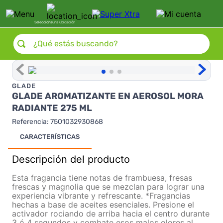
Selecciona
una ubicación
¿Qué estás buscando?
GLADE
GLADE AROMATIZANTE EN AEROSOL MORA
RADIANTE 275 ML
Referencia
:
7501032930868
CARACTERÍSTICAS
Descripción del producto
Esta fragancia tiene notas de frambuesa, fresas
frescas y magnolia que se mezclan para lograr una
experiencia vibrante y refrescante. *Fragancias
hechas a base de aceites esenciales. Presione el
activador rociando de arriba hacia el centro durante
3 ó 4 segundos y combate esos malos olores al