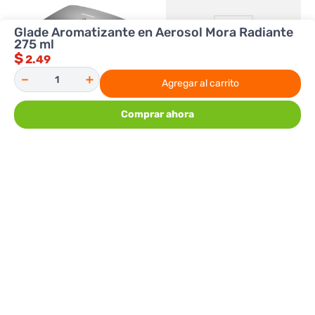
Glade Aromatizante en Aerosol Mora Radiante
275 ml
$
2.49
－
＋
Agregar al carrito
Comprar ahora
Premier
HomePower
Sandwichera Premier ED 8509B
Arrocera Home Power
Vaporizador 1.5 L HT15A
12.98
21.98
$
$
Agregar al carrito
Agregar al carrito
COMENTARIOS