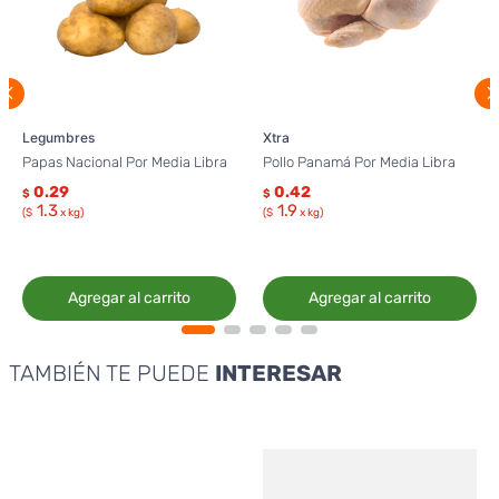
Legumbres
Xtra
Papas Nacional Por Media Libra
Pollo Panamá Por Media Libra
0.29
0.42
$
$
1.3
1.9
($
x kg)
($
x kg)
Agregar al carrito
Agregar al carrito
TAMBIÉN TE PUEDE
INTERESAR