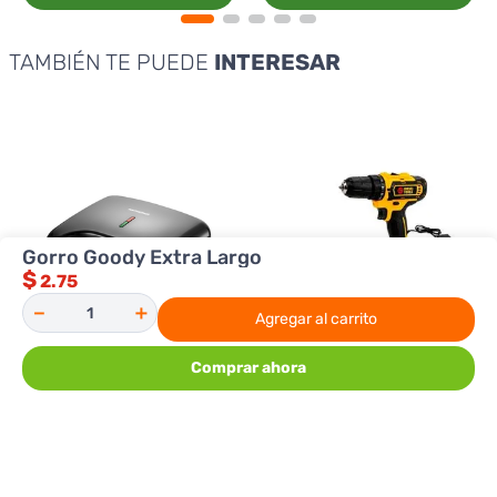
TAMBIÉN TE PUEDE
INTERESAR
Gorro Goody Extra Largo
$
2.75
－
＋
Agregar al carrito
Comprar ahora
Premier
Diesel Tool
Sandwichera Premier ED 8509B
Kit Taladro Diesel Tool
Inalámbrico 24 PZ
12.98
24.98
$
$