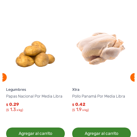
Legumbres
Xtra
Papas Nacional Por Media Libra
Pollo Panamá Por Media Libra
0.29
0.42
$
$
1.3
1.9
($
x kg)
($
x kg)
Agregar al carrito
Agregar al carrito