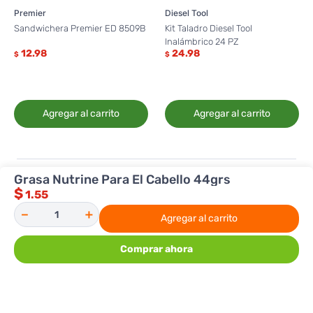
Premier
Diesel Tool
Sandwichera Premier ED 8509B
Kit Taladro Diesel Tool
Inalámbrico 24 PZ
12.98
24.98
$
$
Agregar al carrito
Agregar al carrito
COMENTARIOS
Grasa Nutrine Para El Cabello 44grs
$
1.55
Por favor, inicie sesión para escribir un
－
＋
Agregar al carrito
comentario
Comprar ahora
Sin comentarios.