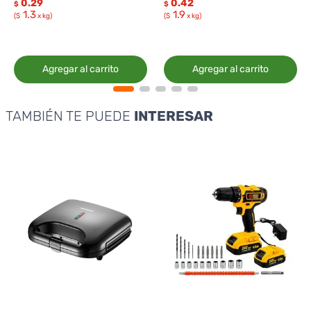
0.29
0.42
$
$
1.3
1.9
($
x kg)
($
x kg)
Agregar al carrito
Agregar al carrito
TAMBIÉN TE PUEDE
INTERESAR