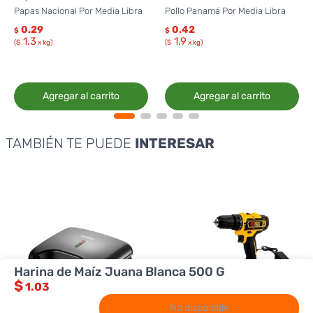
Papas Nacional Por Media Libra
Pollo Panamá Por Media Libra
0.29
0.42
$
$
1.3
1.9
($
x kg)
($
x kg)
Agregar al carrito
Agregar al carrito
TAMBIÉN TE PUEDE
INTERESAR
Harina de Maíz Juana Blanca 500 G
$
1.03
No disponible