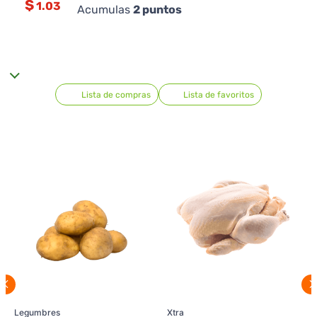
$
1.03
Acumulas
2
puntos
Lista de compras
Lista de favoritos
Legumbres
Xtra