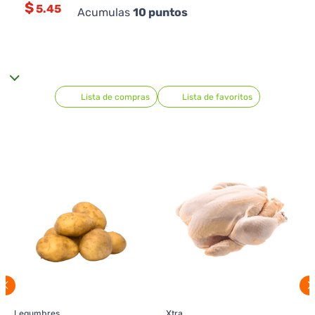
$
5.45
Acumulas
10
puntos
Lista de compras
Lista de favoritos
Legumbres
Xtra