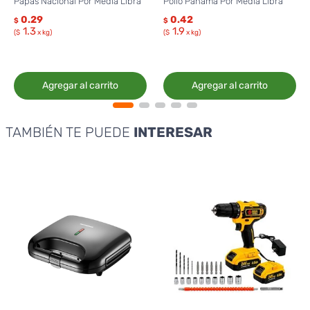
Papas Nacional Por Media Libra
Pollo Panamá Por Media Libra
0.29
0.42
$
$
1.3
1.9
($
x kg)
($
x kg)
Agregar al carrito
Agregar al carrito
TAMBIÉN TE PUEDE
INTERESAR