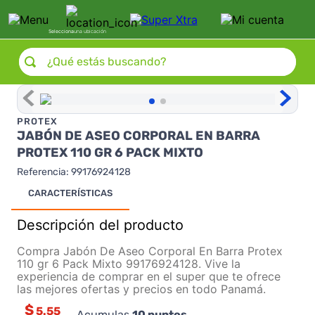
Selecciona
una ubicación
¿Qué estás buscando?
PROTEX
JABÓN DE ASEO CORPORAL EN BARRA
PROTEX 110 GR 6 PACK MIXTO
Referencia
:
99176924128
CARACTERÍSTICAS
Descripción del producto
Compra Jabón De Aseo Corporal En Barra Protex
110 gr 6 Pack Mixto 99176924128. Vive la
experiencia de comprar en el super que te ofrece
las mejores ofertas y precios en todo Panamá.
$
5.55
Acumulas
10
puntos