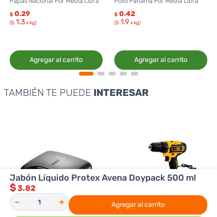
Papas Nacional Por Media Libra
Pollo Panamá Por Media Libra
0.29
0.42
$
$
1.3
1.9
($
x kg)
($
x kg)
Agregar al carrito
Agregar al carrito
TAMBIÉN TE PUEDE
INTERESAR
Jabón Líquido Protex Avena Doypack 500 ml
$
3.82
－
＋
Agregar al carrito