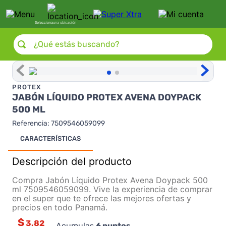
Selecciona
una ubicación
¿Qué estás buscando?
PROTEX
JABÓN LÍQUIDO PROTEX AVENA DOYPACK
500 ML
Referencia
:
7509546059099
CARACTERÍSTICAS
Descripción del producto
Compra Jabón Líquido Protex Avena Doypack 500
ml 7509546059099. Vive la experiencia de comprar
en el super que te ofrece las mejores ofertas y
precios en todo Panamá.
$
3.82
Acumulas
6
puntos