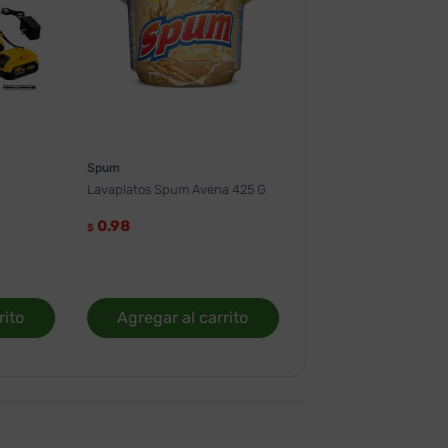
Spum
Lavaplatos Spum Avena 425 G
0.98
$
rito
Agregar al carrito