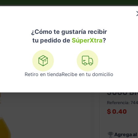
do?
Nuestras Marcas
Telemedicina
Licores
¿Cómo te gustaría recibir
tu pedido de
SúperXtra
?
bebidas
Jugo Big Citrus Punch 360 Ml
Retiro en tienda
Recibe en tu domicilio
BIG CIFRUT
JUGO BI
Referencia
:
74
$
0.40
Agrega al