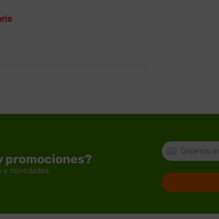
ario
 y promociones?