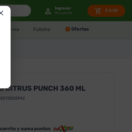
$
0.00
Ofertas
Despensa
Fullxtra
G CITRUS PUNCH 360 ML
45072002942
 carrito y suma puntos