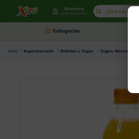
¿Que estas buscan
Selecciona
una ubicación
Categorías
Supermercado
Bebidas y Jugos
Jugos, Néctares y 