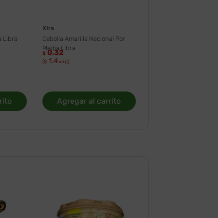
Xtra
 Libra
Cebolla Amarilla Nacional Por
Media Libra
0.32
$
1.4
($
x kg)
rito
Agregar al carrito