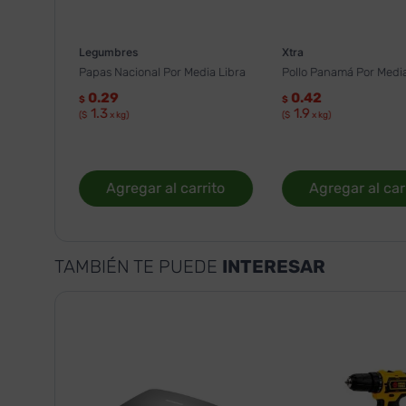
Legumbres
Xtra
Papas Nacional Por Media Libra
Pollo Panamá Por Media
0.29
0.42
$
$
1.3
1.9
($
x kg)
($
x kg)
Agregar al carrito
Agregar al car
TAMBIÉN TE PUEDE
INTERESAR