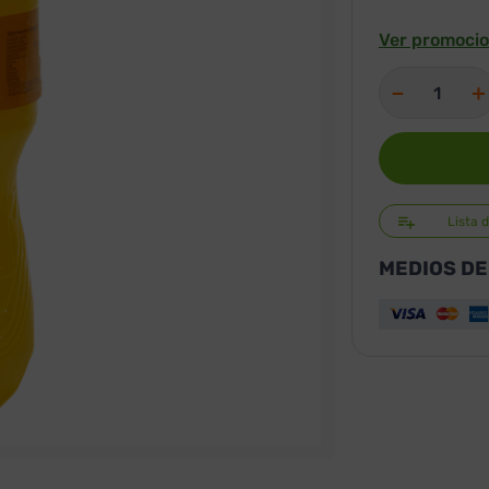
Ver promocio
－
＋
Lista 
MEDIOS DE