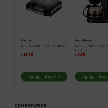
Premier
HomePower
Sandwichera Premier ED 8509B
Cafetera Home Power 6
WJ-9008
12.98
5.98
$
$
Agregar al carrito
Agregar al car
COMENTARIOS