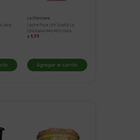
La Chiricana
 Libra
Leche Pura Uht Suelta La
Chiricana 946 Ml Entera
1.71
$
rito
Agregar al carrito