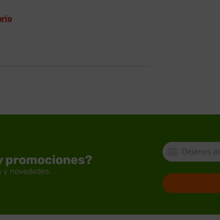
ario
 y promociones?