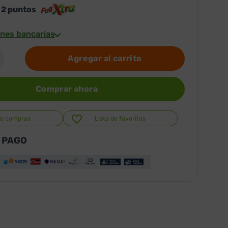
s
2
puntos
nes bancarias
Agregar al carrito
Comprar ahora
de compras
Lista de favoritos
 PAGO