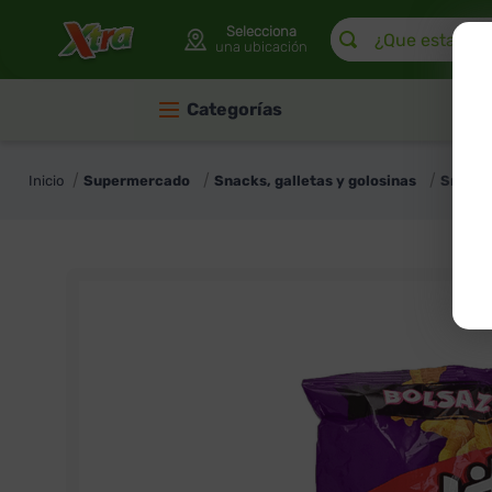
¿Que estas buscan
Selecciona
una ubicación
Categorías
Supermercado
Snacks, galletas y golosinas
Snack