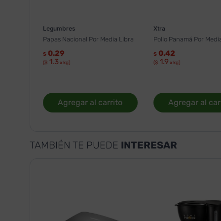
Legumbres
Xtra
Papas Nacional Por Media Libra
Pollo Panamá Por Media
0.29
0.42
$
$
1.3
1.9
($
x kg)
($
x kg)
Agregar al carrito
Agregar al car
TAMBIÉN TE PUEDE
INTERESAR