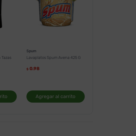
Spum
 Tazas
Lavaplatos Spum Avena 425 G
0.98
$
rito
Agregar al carrito