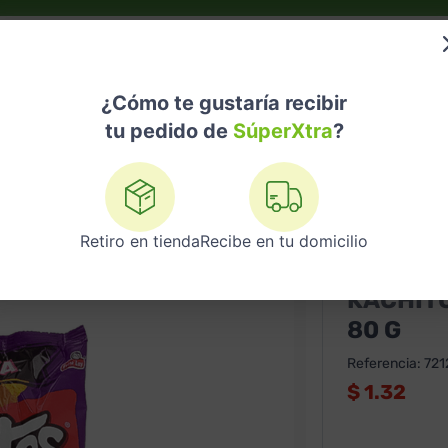
do?
Nuestras Marcas
Telemedicina
Licores
¿Cómo te gustaría recibir
tu pedido de
SúperXtra
?
s
Kachitos Kachitos Twist De Queso 80 G
Retiro en tienda
Recibe en tu domicilio
KACHITOS
KACHITO
80 G
Referencia
:
72
$
1.32