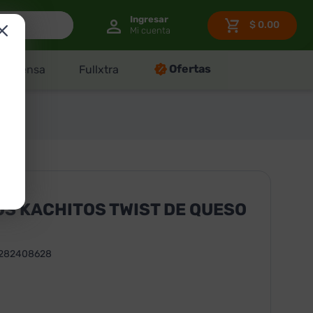
$
0.00
Ofertas
Despensa
Fullxtra
S KACHITOS TWIST DE QUESO
1282408628