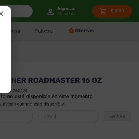
$
0.00
Ofertas
Despensa
Fullxtra
HINNER ROADMASTER 16 OZ
451100250124
to no está disponible en este momento
 avisen cuando esté disponible
ENVIAR