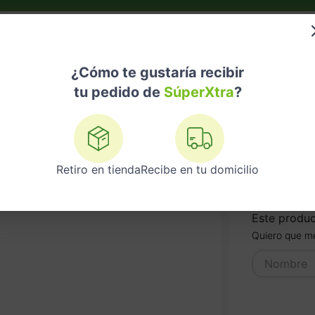
do?
Nuestras Marcas
Telemedicina
Licores
¿Cómo te gustaría recibir
tu pedido de
SúperXtra
?
Laca Thinner Roadmaster 16 OZ
Retiro en tienda
Recibe en tu domicilio
LACA T
Referencia
:
7
Este produc
Quiero que me