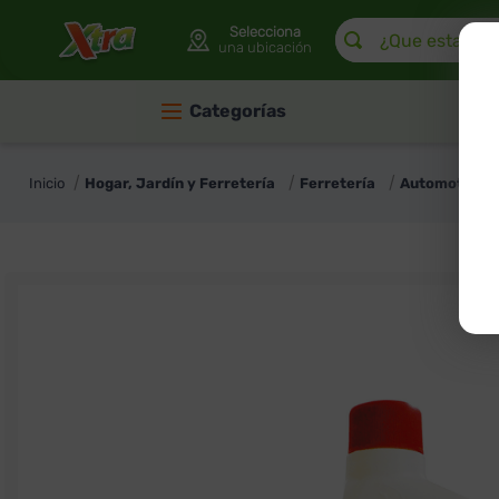
¿Que estas buscan
Selecciona
una ubicación
Categorías
Hogar, Jardín y Ferretería
Ferretería
Automotriz