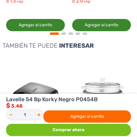
1.3
2.0
($
x kg)
($
x kg)
Agregar al carrito
Agregar al carrito
TAMBIÉN TE PUEDE
INTERESAR
Lavelle 54 Bp Korky Negro P0454B
$
3.48
－
＋
Agregar al carrito
Comprar ahora