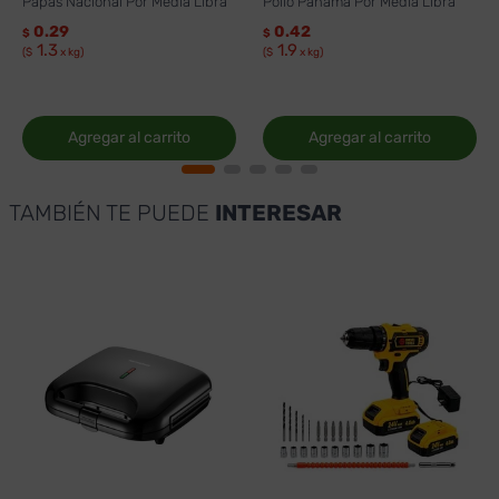
Papas Nacional Por Media Libra
Pollo Panamá Por Media Libra
0.29
0.42
$
$
1.3
1.9
($
x kg)
($
x kg)
Agregar al carrito
Agregar al carrito
TAMBIÉN TE PUEDE
INTERESAR