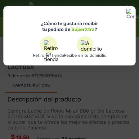
Selecciona
una ubicación
¿Qué estás buscando?
¿Cómo te gustaría recibir
tu pedido de
SúperXtra
?
MILEX
Retiro en tienda
Recibe en tu domicilio
LECHE EN POLVO MILEX 800 GR SIN
LACTOSA
Referencia
:
5711953075674
CARACTERÍSTICAS
Descripción del producto
Compra Leche En Polvo Milex 800 gr Sin Lactosa
5711953075674. Vive la experiencia de comprar en
el super que te ofrece las mejores ofertas y precios
en todo Panamá.
$
12.50
Acumulas
24
puntos