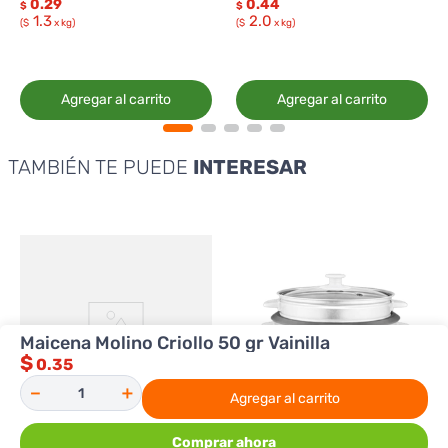
0.29
0.44
$
$
1.3
2.0
($
x kg)
($
x kg)
Agregar al carrito
Agregar al carrito
TAMBIÉN TE PUEDE
INTERESAR
Maicena Molino Criollo 50 gr Vainilla
$
0.35
－
＋
Agregar al carrito
Comprar ahora