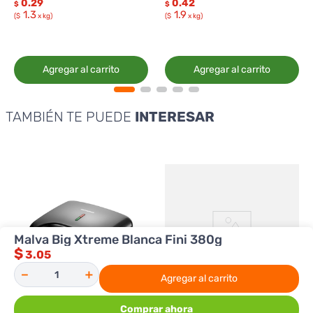
0.29
0.42
$
$
1.3
1.9
($
x kg)
($
x kg)
Agregar al carrito
Agregar al carrito
TAMBIÉN TE PUEDE
INTERESAR
Malva Big Xtreme Blanca Fini 380g
$
3.05
－
＋
Agregar al carrito
Comprar ahora