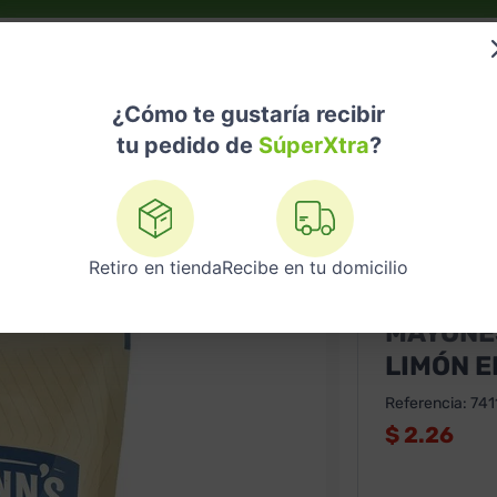
do?
Nuestras Marcas
Telemedicina
Licores
¿Cómo te gustaría recibir
tu pedido de
SúperXtra
?
nesa Hellmanns 400 gr Con Limón En Doypack
Retiro en tienda
Recibe en tu domicilio
HELLMANNS
MAYONE
LIMÓN 
Referencia
:
741
$
2.26