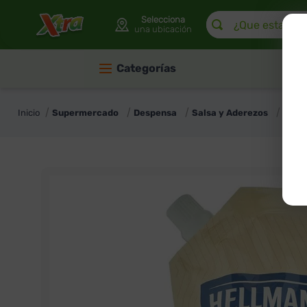
¿Que estas buscan
Selecciona
una ubicación
Categorías
Supermercado
Despensa
Salsa y Aderezos
Mayo