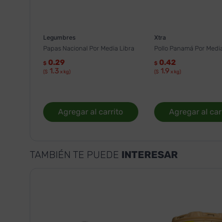
Legumbres
Xtra
Papas Nacional Por Media Libra
Pollo Panamá Por Media
0.29
0.42
$
$
1.3
1.9
($
x kg)
($
x kg)
Agregar al carrito
Agregar al car
TAMBIÉN TE PUEDE
INTERESAR