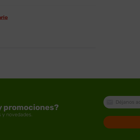
ario
 y promociones?