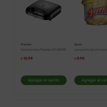
Premier
Spum
Sandwichera Premier ED 8509B
Lavaplatos Spum Aven
12.98
0.98
$
$
Agregar al carrito
Agregar al car