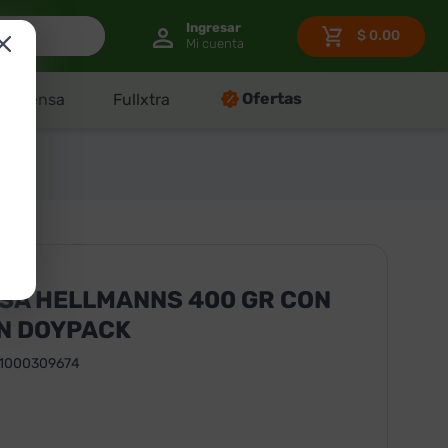
$
0.00
Ofertas
Despensa
Fullxtra
SA HELLMANNS 400 GR CON
EN DOYPACK
1000309674