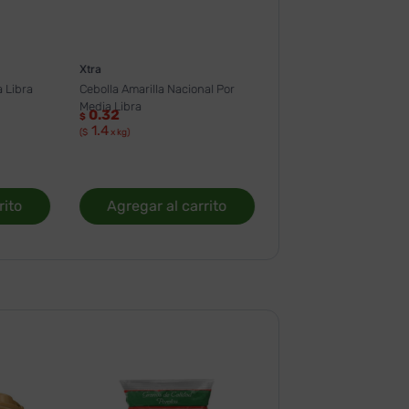
Xtra
 Libra
Cebolla Amarilla Nacional Por
Media Libra
0.32
$
1.4
($
x kg)
rito
Agregar al carrito