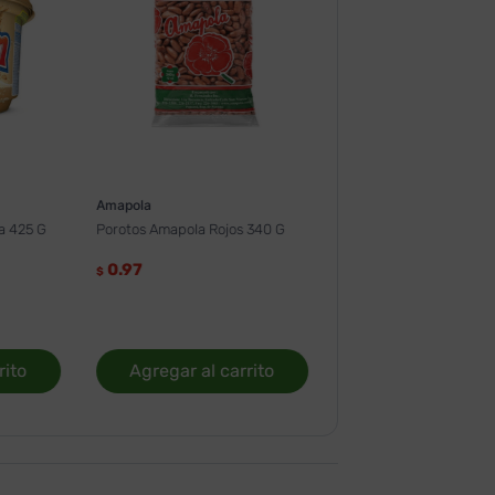
Amapola
a 425 G
Porotos Amapola Rojos 340 G
0.97
$
rito
Agregar al carrito