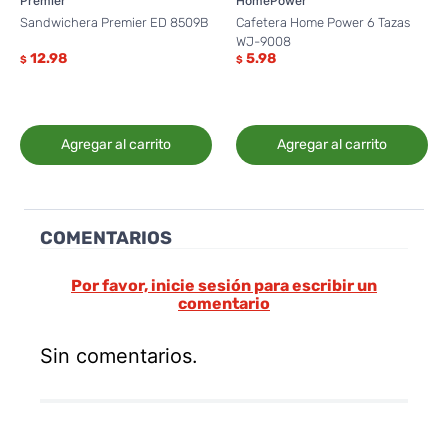
Premier
HomePower
Sandwichera Premier ED 8509B
Cafetera Home Power 6 Tazas
WJ-9008
12.98
5.98
$
$
Agregar al carrito
Agregar al carrito
COMENTARIOS
Por favor, inicie sesión para escribir un
comentario
Sin comentarios.