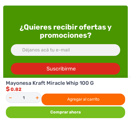
¿Quieres recibir ofertas y
promociones?
Suscribirme
Mayonesa Kraft Miracle Whip 100 G
$
0.82
－
＋
Agregar al carrito
Comprar ahora
ACERCA DE SUPERXTRA
SERVICIOS
Quienes somos
PRODUCTOS
Trabaja con Nosotros
FullXtra