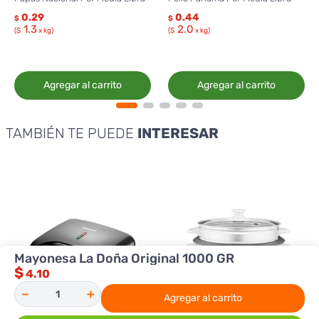
0.29
0.44
$
$
1.3
2.0
($
x kg)
($
x kg)
Agregar al carrito
Agregar al carrito
TAMBIÉN TE PUEDE
INTERESAR
Mayonesa La Doña Original 1000 GR
$
4.10
－
＋
Agregar al carrito