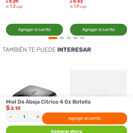
0.29
0.42
$
$
1.3
1.9
($
x kg)
($
x kg)
Agregar al carrito
Agregar al carrito
TAMBIÉN TE PUEDE
INTERESAR
Miel De Abeja Citrico 4 Oz Botella
$
2.10
－
＋
Agregar al carrito
Comprar ahora