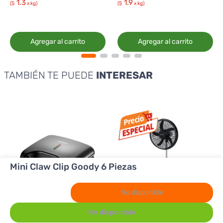
1.3
1.9
($
x kg)
($
x kg)
Agregar al carrito
Agregar al carrito
TAMBIÉN TE PUEDE
INTERESAR
Mini Claw Clip Goody 6 Piezas
No disponible
No disponible