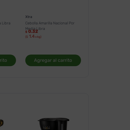
Xtra
 Libra
Cebolla Amarilla Nacional Por
Media Libra
0.32
$
1.4
($
x kg)
rito
Agregar al carrito