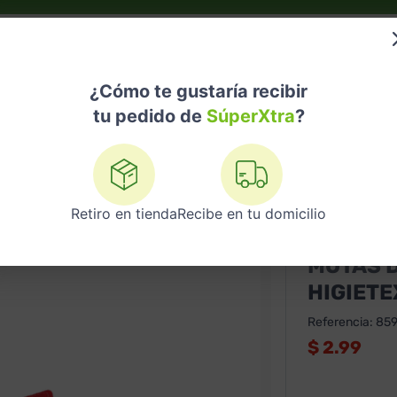
do?
Nuestras Marcas
Telemedicina
Licores
¿Cómo te gustaría recibir
tu pedido de
SúperXtra
?
Escobas y Trapeadores
Motas De Algodon 10/400 Gr higietex
Retiro en tienda
Recibe en tu domicilio
XTRA
MOTAS D
HIGIETE
Referencia
:
85
$
2.99