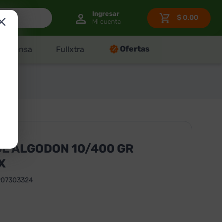
$
0.00
Ofertas
Despensa
Fullxtra
E ALGODON 10/400 GR
X
907303324