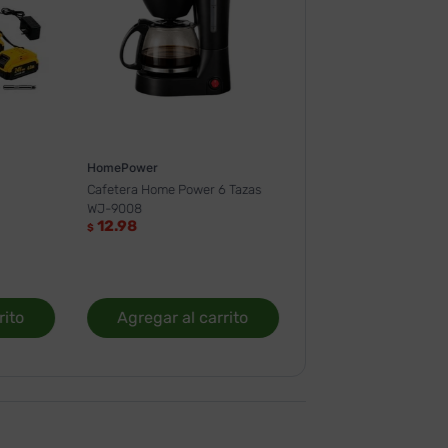
HomePower
Cafetera Home Power 6 Tazas
WJ-9008
12.98
$
rito
Agregar al carrito