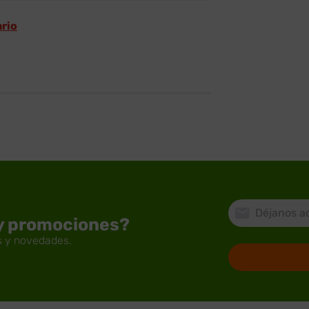
ario
 y promociones?