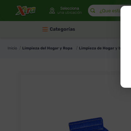
¿Que estas buscan
Selecciona
una ubicación
Categorías
Limpieza del Hogar y Ropa
Limpieza de Hogar y baño