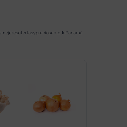
asmejoresofertasypreciosentodoPanamá