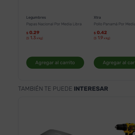
Legumbres
Xtra
Papas Nacional Por Media Libra
Pollo Panamá Por Media
0.29
0.42
$
$
1.3
1.9
($
x kg)
($
x kg)
Agregar al carrito
Agregar al car
TAMBIÉN TE PUEDE
INTERESAR