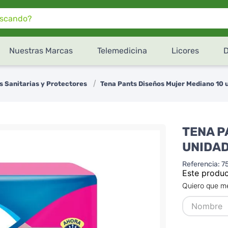
do?
Nuestras Marcas
Telemedicina
Licores
¿Cómo te gustaría recibir
tu pedido de
SúperXtra
?
s Sanitarias y Protectores
Tena Pants Diseños Mujer Mediano 10 
Retiro en tienda
Recibe en tu domicilio
TENA P
UNIDA
Referencia
:
7
Este produc
Quiero que me