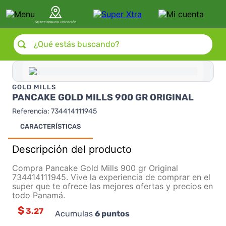
Selecciona
una ubicación
¿Qué estás buscando?
GOLD MILLS
PANCAKE GOLD MILLS 900 GR ORIGINAL
Referencia
:
734414111945
CARACTERÍSTICAS
Descripción del producto
Compra Pancake Gold Mills 900 gr Original
734414111945. Vive la experiencia de comprar en el
super que te ofrece las mejores ofertas y precios en
todo Panamá.
$
3.27
Acumulas
6
puntos