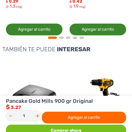
0.29
0.42
$
$
1.3
1.9
($
x kg)
($
x kg)
Agregar al carrito
Agregar al carrito
TAMBIÉN TE PUEDE
INTERESAR
Pancake Gold Mills 900 gr Original
$
3.27
－
＋
Agregar al carrito
Comprar ahora