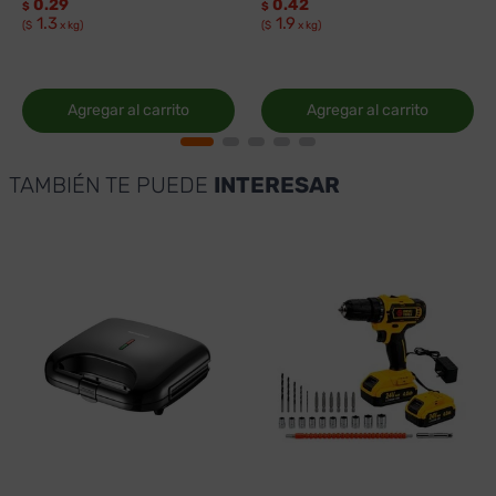
0.29
0.42
$
$
1.3
1.9
($
x kg)
($
x kg)
Agregar al carrito
Agregar al carrito
TAMBIÉN TE PUEDE
INTERESAR