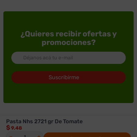
¿Quieres recibir ofertas y
promociones?
Suscribirme
Pasta Nhs 2721 gr De Tomate
ACERCA DE SUPERXTRA
$
9.48
SERVICIOS
Quienes somos
－
＋