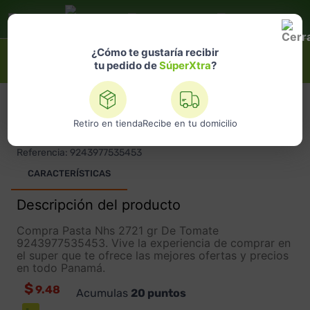
Selecciona
una ubicación
¿Qué estás buscando?
¿Cómo te gustaría recibir
tu pedido de
SúperXtra
?
NHS
Retiro en tienda
Recibe en tu domicilio
PASTA NHS 2721 GR DE TOMATE
Referencia
:
9243977535453
CARACTERÍSTICAS
Descripción del producto
Compra Pasta Nhs 2721 gr De Tomate
9243977535453. Vive la experiencia de comprar en
el super que te ofrece las mejores ofertas y precios
en todo Panamá.
$
9.48
Acumulas
20
puntos
-