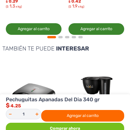
0.29
0.42
$
$
1.3
1.9
($
x kg)
($
x kg)
Agregar al carrito
Agregar al carrito
TAMBIÉN TE PUEDE
INTERESAR
Pechuguitas Apanadas Del Dia 340 gr
$
4.25
－
＋
Agregar al carrito
Comprar ahora