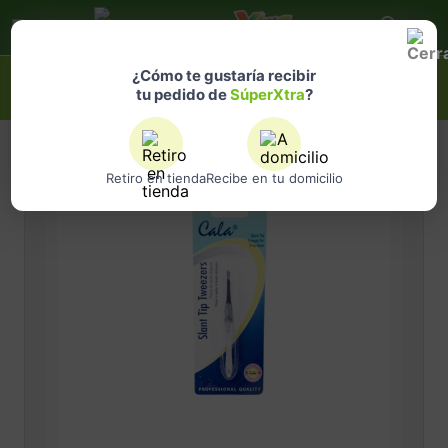
Selecciona
una ubicación
¿Qué estás buscando?
¿Cómo te gustaría recibir
tu pedido de
SúperXtra
?
Retiro en tienda
Recibe en tu domicilio