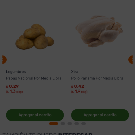
Legumbres
Xtra
Papas Nacional Por Media Libra
Pollo Panamá Por Media Libra
0.29
0.42
$
$
1.3
1.9
($
x kg)
($
x kg)
Agregar al carrito
Agregar al carrito