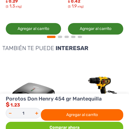
0.29
0.42
$
$
1.3
1.9
($
x kg)
($
x kg)
Agregar al carrito
Agregar al carrito
TAMBIÉN TE PUEDE
INTERESAR
Porotos Don Henry 454 gr Mantequilla
$
1.23
－
＋
Agregar al carrito
Comprar ahora