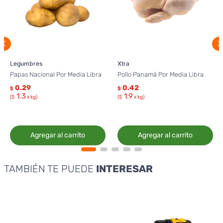
Legumbres
Xtra
Papas Nacional Por Media Libra
Pollo Panamá Por Media Libra
0.29
0.42
$
$
1.3
1.9
($
x kg)
($
x kg)
Agregar al carrito
Agregar al carrito
TAMBIÉN TE PUEDE
INTERESAR