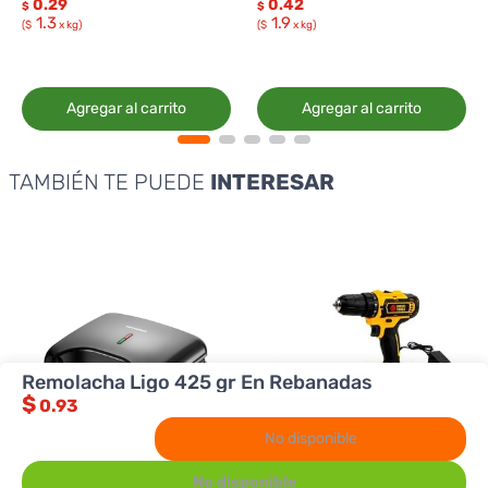
0.29
0.42
$
$
1.3
1.9
($
x kg)
($
x kg)
Agregar al carrito
Agregar al carrito
TAMBIÉN TE PUEDE
INTERESAR
Remolacha Ligo 425 gr En Rebanadas
$
0.93
No disponible
No disponible