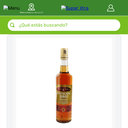
Selecciona
una ubicación
¿Qué estás buscando?