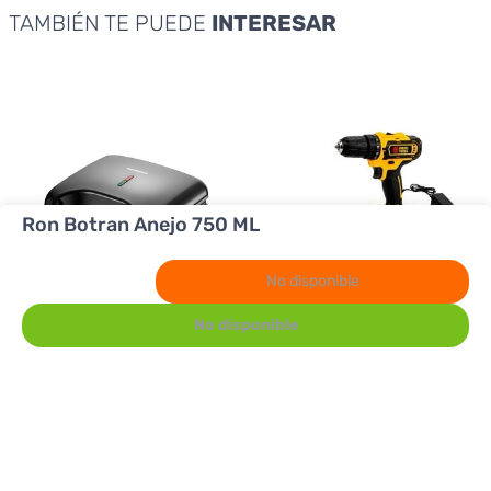
TAMBIÉN TE PUEDE
INTERESAR
Ron Botran Anejo 750 ML
No disponible
No disponible
Premier
Diesel Tool
Sandwichera Premier ED 8509B
Kit Taladro Diesel Tool
Inalámbrico 24 PZ
12.98
24.98
$
$