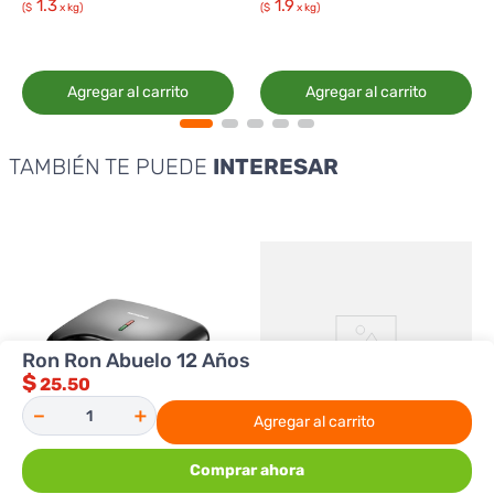
1.3
1.9
($
x kg)
($
x kg)
Agregar al carrito
Agregar al carrito
TAMBIÉN TE PUEDE
INTERESAR
Ron Ron Abuelo 12 Años
$
25.50
－
＋
Agregar al carrito
Comprar ahora