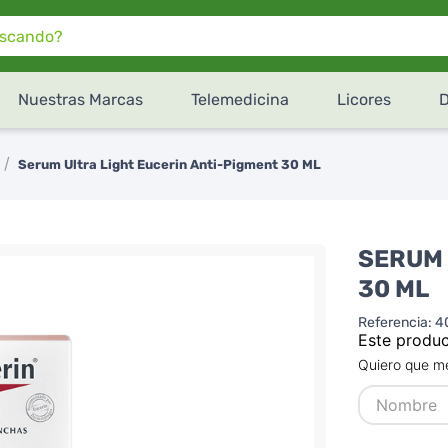
do?
Nuestras Marcas
Telemedicina
Licores
¿Cómo te gustaría recibir
tu pedido de
SúperXtra
?
Serum Ultra Light Eucerin Anti-Pigment 30 ML
Retiro en tienda
Recibe en tu domicilio
SERUM 
30 ML
Referencia
:
4
Este produc
Quiero que me