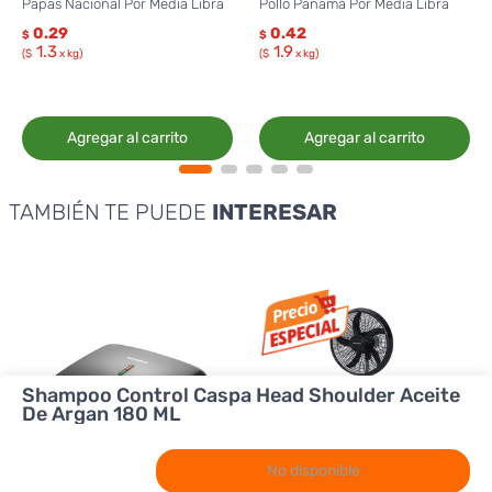
Papas Nacional Por Media Libra
Pollo Panamá Por Media Libra
0.29
0.42
$
$
1.3
1.9
($
x kg)
($
x kg)
Agregar al carrito
Agregar al carrito
TAMBIÉN TE PUEDE
INTERESAR
Shampoo Control Caspa Head Shoulder Aceite
De Argan 180 ML
No disponible