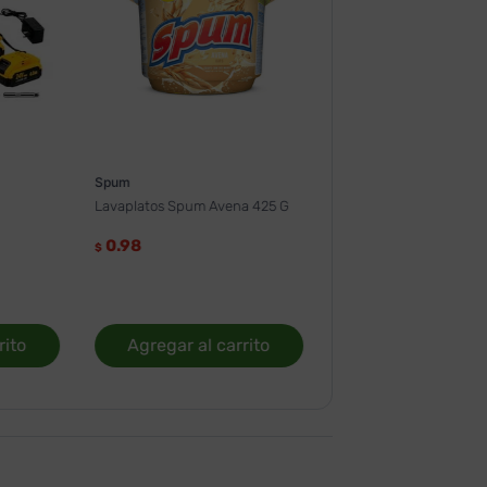
Spum
Lavaplatos Spum Avena 425 G
0.98
$
rito
Agregar al carrito