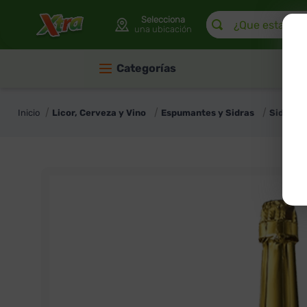
¿Que estas buscan
Selecciona
una ubicación
Categorías
Licor, Cerveza y Vino
Espumantes y Sidras
Sidras