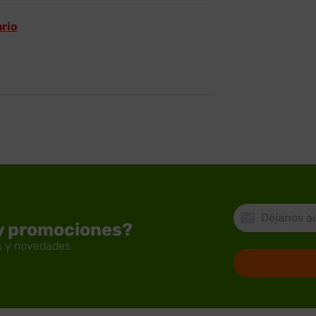
ario
 y promociones?