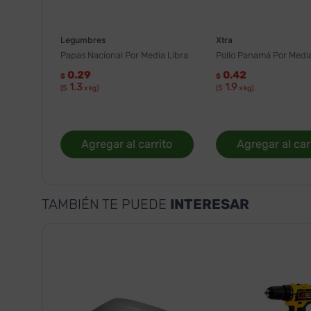
Legumbres
Xtra
Papas Nacional Por Media Libra
Pollo Panamá Por Media
0.29
0.42
$
$
1.3
1.9
($
x kg)
($
x kg)
Agregar al carrito
Agregar al car
TAMBIÉN TE PUEDE
INTERESAR