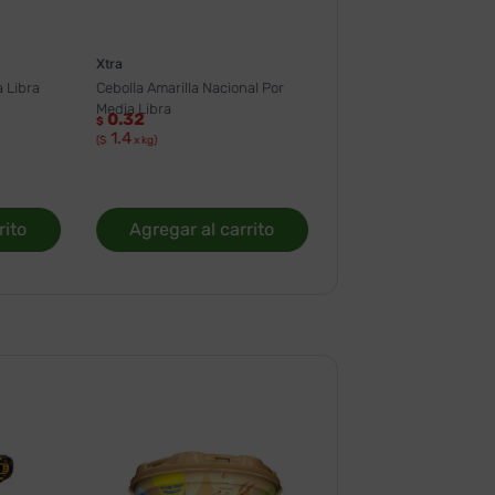
Xtra
 Libra
Cebolla Amarilla Nacional Por
Media Libra
0.32
$
1.4
($
x kg)
rito
Agregar al carrito