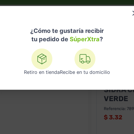
do?
Nuestras Marcas
Telemedicina
Licores
¿Cómo te gustaría recibir
tu pedido de
SúperXtra
?
Sidra Cereser 660 Ml Manzana Verde
Retiro en tienda
Recibe en tu domicilio
CERESER
SIDRA 
VERDE
Referencia
:
78
$
3.32