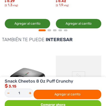
0.29
0.42
$
$
1.3
1.9
($
x kg)
($
x kg)
Agregar al carrito
Agregar al carrito
TAMBIÉN TE PUEDE
INTERESAR
Snack Cheetos 8 Oz Puff Crunchy
$
3.15
－
＋
Agregar al carrito
Comprar ahora