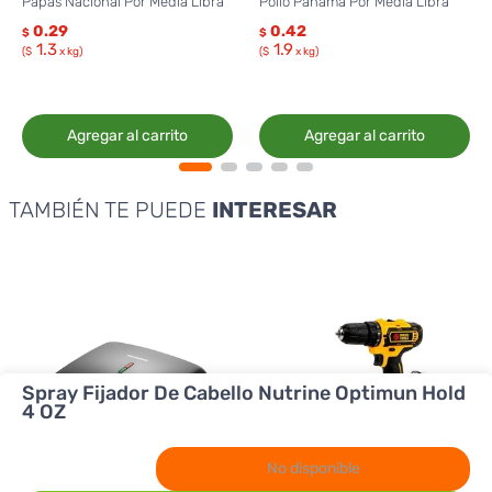
Papas Nacional Por Media Libra
Pollo Panamá Por Media Libra
0.29
0.42
$
$
1.3
1.9
($
x kg)
($
x kg)
Agregar al carrito
Agregar al carrito
TAMBIÉN TE PUEDE
INTERESAR
Spray Fijador De Cabello Nutrine Optimun Hold
4 OZ
No disponible