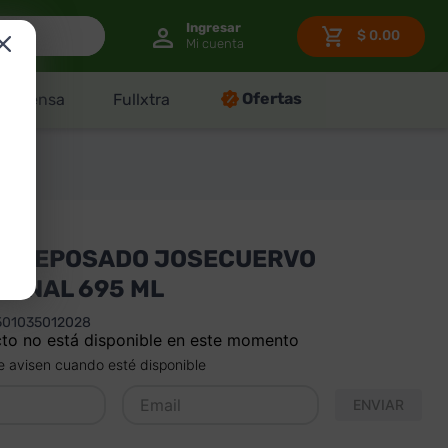
$
0.00
Ofertas
Despensa
Fullxtra
A REPOSADO JOSECUERVO
IONAL 695 ML
501035012028
to no está disponible en este momento
 avisen cuando esté disponible
ENVIAR