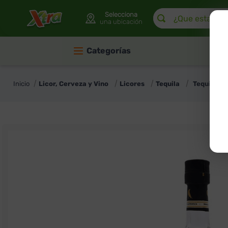
¿Que estas buscan
Selecciona
una ubicación
Categorías
Licor, Cerveza y Vino
Licores
Tequila
Tequila R