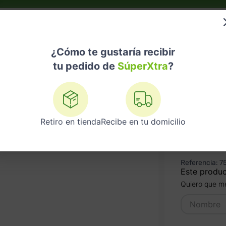
do?
Nuestras Marcas
Telemedicina
Licores
¿Cómo te gustaría recibir
tu pedido de
SúperXtra
?
eposado Josecuervo Tradicional 695 ML
Retiro en tienda
Recibe en tu domicilio
TEQUIL
TRADIC
Referencia
:
7
Este produc
Quiero que me