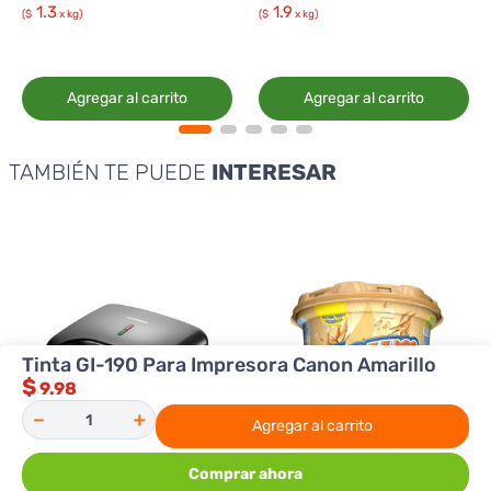
1.3
1.9
($
x kg)
($
x kg)
Agregar al carrito
Agregar al carrito
TAMBIÉN TE PUEDE
INTERESAR
Tinta GI-190 Para Impresora Canon Amarillo
$
9.98
－
＋
Agregar al carrito
Comprar ahora