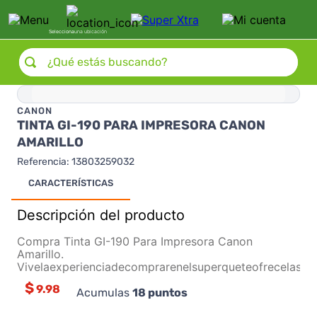
Selecciona
una ubicación
¿Qué estás buscando?
CANON
TINTA GI-190 PARA IMPRESORA CANON
AMARILLO
Referencia
:
13803259032
CARACTERÍSTICAS
Descripción del producto
Compra Tinta GI-190 Para Impresora Canon
Amarillo.
Vivelaexperienciadecomprarenelsuperqueteofrecelasm
$
9.98
Acumulas
18
puntos