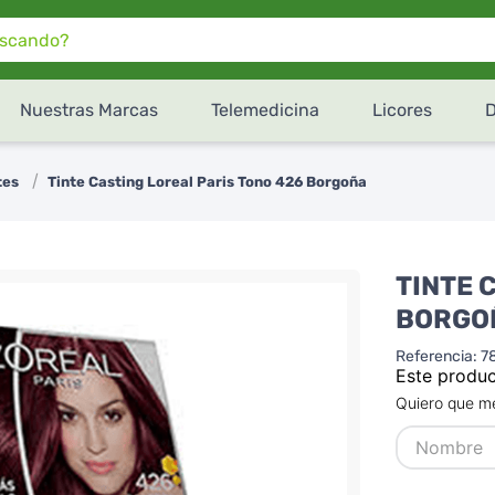
do?
Nuestras Marcas
Telemedicina
Licores
¿Cómo te gustaría recibir
tu pedido de
SúperXtra
?
tes
Tinte Casting Loreal Paris Tono 426 Borgoña
Retiro en tienda
Recibe en tu domicilio
TINTE 
BORGO
Referencia
:
7
Este produc
Quiero que me