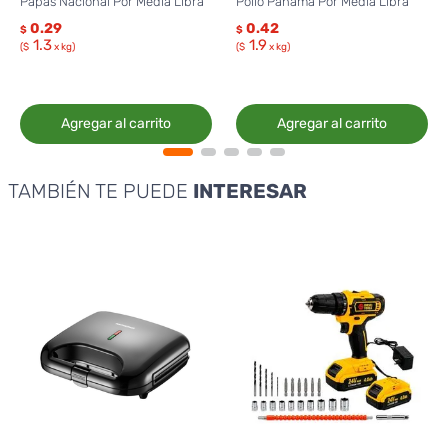
Papas Nacional Por Media Libra
Pollo Panamá Por Media Libra
0.29
0.42
$
$
1.3
1.9
($
x kg)
($
x kg)
Agregar al carrito
Agregar al carrito
TAMBIÉN TE PUEDE
INTERESAR