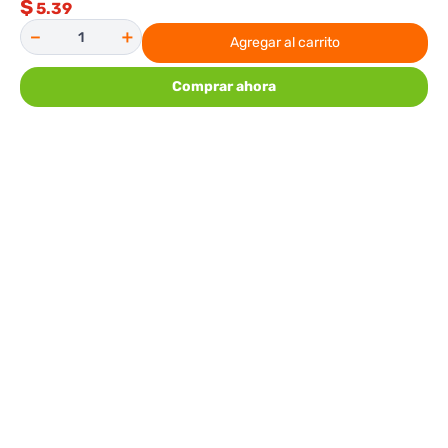
$
5.39
－
＋
Agregar al carrito
Comprar ahora
Premier
HomePower
Sandwichera Premier ED 8509B
Cafetera Home Power 6 Tazas
WJ-9008
12.98
12.98
$
$
Agregar al carrito
Agregar al carrito
COMENTARIOS
Por favor, inicie sesión para escribir un
comentario