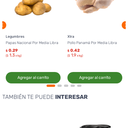
Legumbres
Xtra
Papas Nacional Por Media Libra
Pollo Panamá Por Media Libra
0.29
0.42
$
$
1.3
1.9
($
x kg)
($
x kg)
Agregar al carrito
Agregar al carrito
TAMBIÉN TE PUEDE
INTERESAR