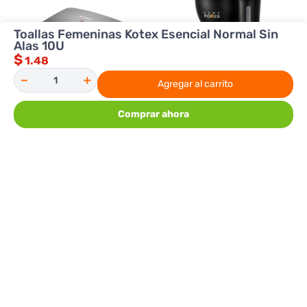
Toallas Femeninas Kotex Esencial Normal Sin
Alas 10U
$
1.48
－
＋
Agregar al carrito
Comprar ahora
Premier
HomePower
Sandwichera Premier ED 8509B
Cafetera Home Power 6 Tazas
WJ-9008
12.98
12.98
$
$
Agregar al carrito
Agregar al carrito
COMENTARIOS