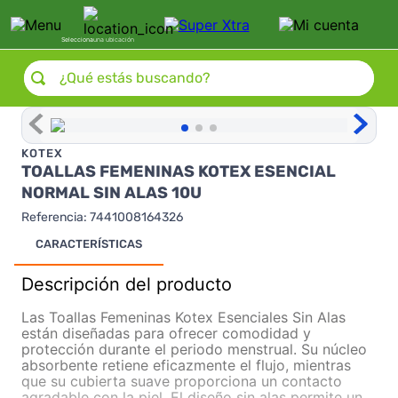
Selecciona
una ubicación
¿Qué estás buscando?
KOTEX
TOALLAS FEMENINAS KOTEX ESENCIAL
NORMAL SIN ALAS 10U
Referencia
:
7441008164326
CARACTERÍSTICAS
Descripción del producto
Las Toallas Femeninas Kotex Esenciales Sin Alas
están diseñadas para ofrecer comodidad y
protección durante el periodo menstrual. Su núcleo
absorbente retiene eficazmente el flujo, mientras
que su cubierta suave proporciona un contacto
agradable con la piel. El diseño sin alas permite un