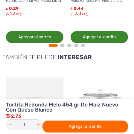
Papas Nacional Por Media Libra
Pollo Panamá Por Media Libra
0.29
0.44
$
$
1.3
2.0
($
x kg)
($
x kg)
Agregar al carrito
Agregar al carrito
TAMBIÉN TE PUEDE
INTERESAR
Tortita Redonda Melo 454 gr De Maiz Nuevo
Con Queso Blanco
$
2.73
－
＋
Agregar al carrito