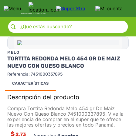
Selecciona
una ubicación
¿Qué estás buscando?
MELO
TORTITA REDONDA MELO 454 GR DE MAIZ
NUEVO CON QUESO BLANCO
Referencia
:
7451000337895
CARACTERÍSTICAS
Descripción del producto
Compra Tortita Redonda Melo 454 gr De Maiz
Nuevo Con Queso Blanco 7451000337895. Vive la
experiencia de comprar en el super que te ofrece
las mejores ofertas y precios en todo Panamá.
$
2.73
Acumulas
4
puntos