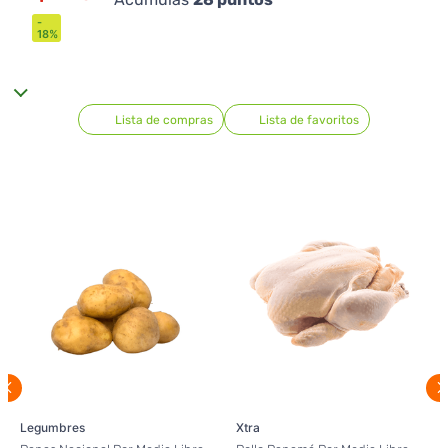
-
18
%
Lista de compras
Lista de favoritos
Legumbres
Xtra