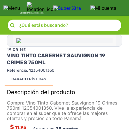
Selecciona
una ubicación
¿Qué estás buscando?
19 CRIME
VINO TINTO CABERNET SAUVIGNON 19
CRIMES 750ML
Referencia
:
12354001350
CARACTERÍSTICAS
Descripción del producto
Compra Vino Tinto Cabernet Sauvignon 19 Crimes
750ml 12354001350. Vive la experiencia de
comprar en el super que te ofrece las mejores
ofertas y precios en todo Panamá.
$
11.95
Acumulas
28
puntos