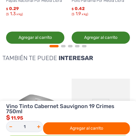
Papas Nacional Por Media Libra
Pollo Panamá Por Media Libra
0.29
0.42
$
$
1.3
1.9
($
x kg)
($
x kg)
Agregar al carrito
Agregar al carrito
TAMBIÉN TE PUEDE
INTERESAR
Vino Tinto Cabernet Sauvignon 19 Crimes
750ml
$
11.95
－
＋
Agregar al carrito