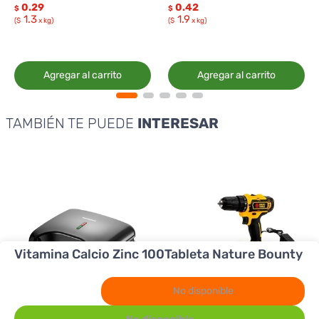
0.29
0.42
$
$
1.3
1.9
($
x kg)
($
x kg)
Agregar al carrito
Agregar al carrito
TAMBIÉN TE PUEDE
INTERESAR
Vitamina Calcio Zinc 100Tableta Nature Bounty
No disponible