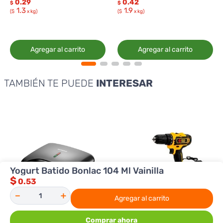
0.29
0.42
$
$
1.3
1.9
($
x kg)
($
x kg)
Agregar al carrito
Agregar al carrito
TAMBIÉN TE PUEDE
INTERESAR
Yogurt Batido Bonlac 104 Ml Vainilla
$
0.53
－
＋
Agregar al carrito
Comprar ahora