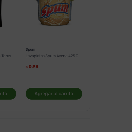
Spum
 Tazas
Lavaplatos Spum Avena 425 G
0.98
$
rito
Agregar al carrito