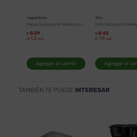
Legumbres
Xtra
Papas Nacional Por Media Libra
Pollo Panamá Por Media
0.29
0.42
$
$
1.3
1.9
($
x kg)
($
x kg)
Agregar al carrito
Agregar al car
TAMBIÉN TE PUEDE
INTERESAR