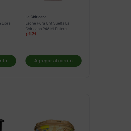
La Chiricana
 Libra
Leche Pura Uht Suelta La
Chiricana 946 Ml Entera
1.71
$
rito
Agregar al carrito