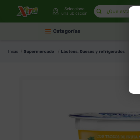
¿Que estas buscan
Selecciona
una ubicación
Categorías
Supermercado
Lácteos, Quesos y refrigerados
Yog