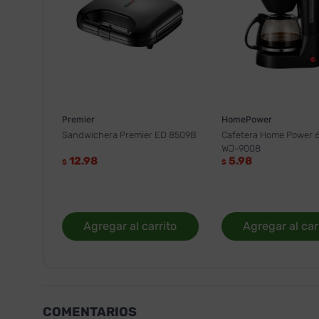
Premier
HomePower
Sandwichera Premier ED 8509B
Cafetera Home Power 6
WJ-9008
12.98
5.98
$
$
Agregar al carrito
Agregar al car
COMENTARIOS