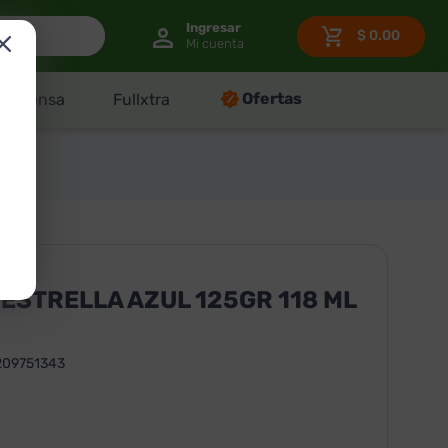
$
0.00
Ofertas
Despensa
Fullxtra
ZUL
ESTRELLA AZUL 125GR 118 ML
209751343