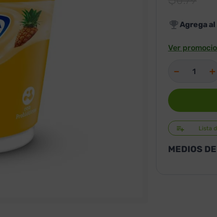
0
.
79
Agrega al
Ver promocio
－
＋
Lista 
MEDIOS DE