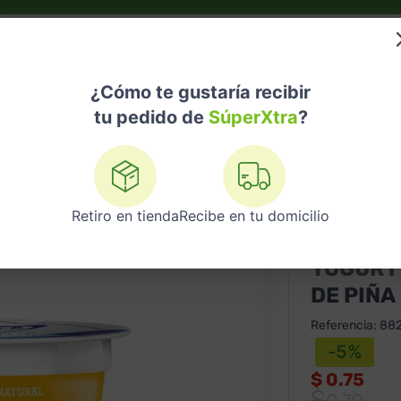
do?
Nuestras Marcas
Telemedicina
Licores
¿Cómo te gustaría recibir
tu pedido de
SúperXtra
?
urt
Yogurt Estrella Azul 125gr 118 Ml De Piña
Retiro en tienda
Recibe en tu domicilio
ESTRELLA A
YOGURT 
DE PIÑA
Referencia
:
88
-
5
%
$
0.75