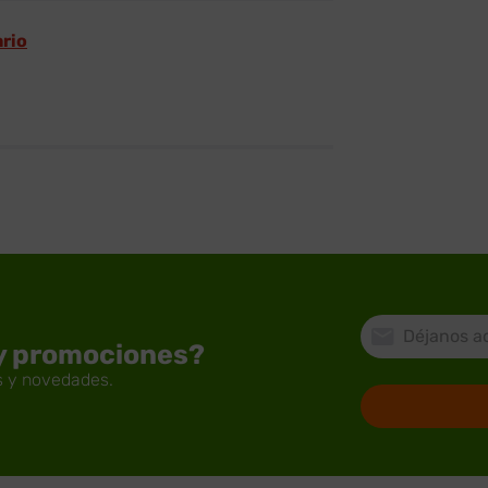
ario
 y promociones?