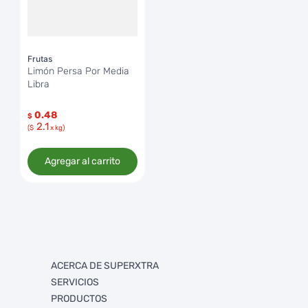
Frutas
Limón Persa Por Media
Libra
0.48
$
2.1
($
x kg)
Agregar al carrito
ACERCA DE SUPERXTRA
SERVICIOS
Quienes somos
PRODUCTOS
Trabaja con Nosotros
FullXtra