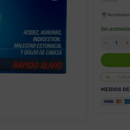
3
.
79
Acumula
Ver promocio
－
＋
Lista 
MEDIOS DE