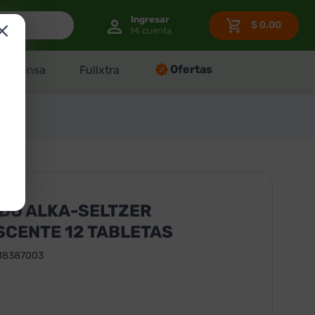
$
0.00
Ofertas
Despensa
Fullxtra
DO ALKA-SELTZER
SCENTE 12 TABLETAS
18387003