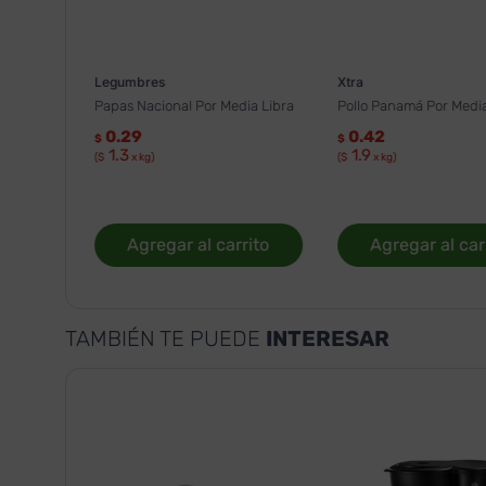
Legumbres
Xtra
Papas Nacional Por Media Libra
Pollo Panamá Por Media
0.29
0.42
$
$
1.3
1.9
($
x kg)
($
x kg)
Agregar al carrito
Agregar al car
TAMBIÉN TE PUEDE
INTERESAR