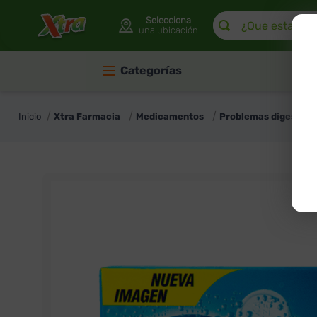
¿Que estas buscan
Selecciona
una ubicación
Categorías
Xtra Farmacia
Medicamentos
Problemas digestivo