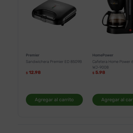
Premier
HomePower
Sandwichera Premier ED 8509B
Cafetera Home Power 6
WJ-9008
12.98
5.98
$
$
Agregar al carrito
Agregar al car