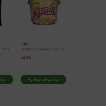
Spum
 Tazas
Lavaplatos Spum Avena 425 G
0.98
$
rito
Agregar al carrito