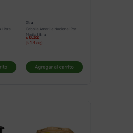
Xtra
 Libra
Cebolla Amarilla Nacional Por
Media Libra
0.32
$
1.4
($
x kg)
rito
Agregar al carrito