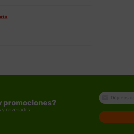
ario
 y promociones?