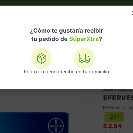
do?
Nuestras Marcas
Telemedicina
Licores
¿Cómo te gustaría recibir
tu pedido de
SúperXtra
?
s - Mareos
Antiácido Alka-Seltzer Efervescente 12 Tabletas
Retiro en tienda
Recibe en tu domicilio
BAYER
ANTIÁCI
EFERVE
Referencia
:
114
-
25
%
$
2.84