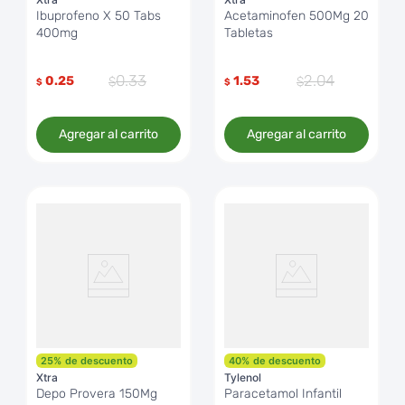
Ibuprofeno X 50 Tabs
Acetaminofen 500Mg 20
400mg
Tabletas
0
.
33
2
.
04
0.25
1.53
$
$
Agregar al carrito
Agregar al carrito
25
%
de descuento
40
%
de descuento
Xtra
Tylenol
Depo Provera 150Mg
Paracetamol Infantil