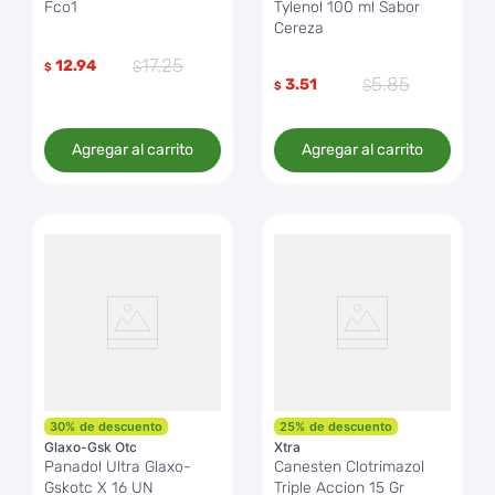
Fco1
Tylenol 100 ml Sabor
Cereza
17
.
25
12.94
$
5
.
85
3.51
$
Agregar al carrito
Agregar al carrito
30
%
de descuento
25
%
de descuento
Glaxo-Gsk Otc
Xtra
Panadol Ultra Glaxo-
Canesten Clotrimazol
Gskotc X 16 UN
Triple Accion 15 Gr