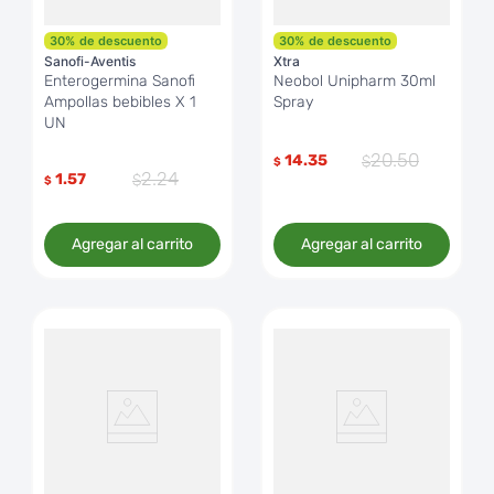
30
%
de descuento
30
%
de descuento
Sanofi-Aventis
Xtra
Enterogermina Sanofi
Neobol Unipharm 30ml
Ampollas bebibles X 1
Spray
UN
20
.
50
14.35
$
2
.
24
1.57
$
Agregar al carrito
Agregar al carrito