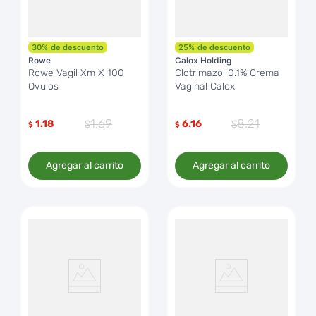
30
%
de descuento
25
%
de descuento
Rowe
Calox Holding
Rowe Vagil Xm X 100
Clotrimazol 0.1% Crema
Ovulos
Vaginal Calox
1
.
69
8
.
21
1.18
6.16
$
$
Agregar al carrito
Agregar al carrito