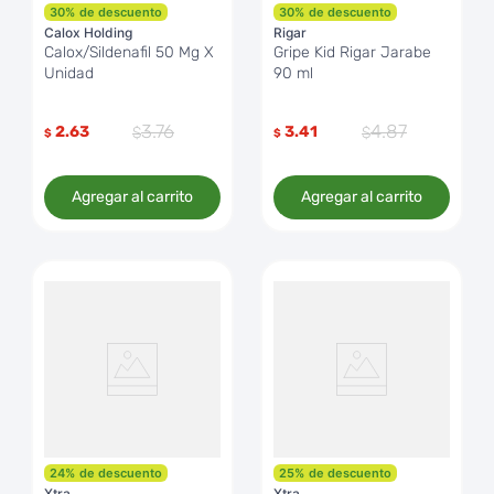
30
%
de descuento
30
%
de descuento
Calox Holding
Rigar
Calox/Sildenafil 50 Mg X
Gripe Kid Rigar Jarabe
Unidad
90 ml
3
.
76
4
.
87
2.63
3.41
$
$
Agregar al carrito
Agregar al carrito
24
%
de descuento
25
%
de descuento
Xtra
Xtra