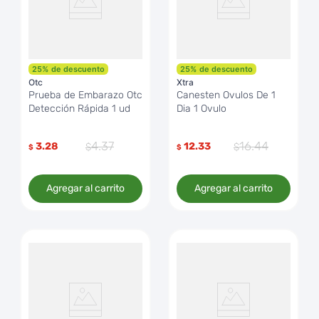
25
%
de descuento
25
%
de descuento
Otc
Xtra
Prueba de Embarazo Otc
Canesten Ovulos De 1
Detección Rápida 1 ud
Dia 1 Ovulo
4
.
37
16
.
44
3.28
12.33
$
$
Agregar al carrito
Agregar al carrito