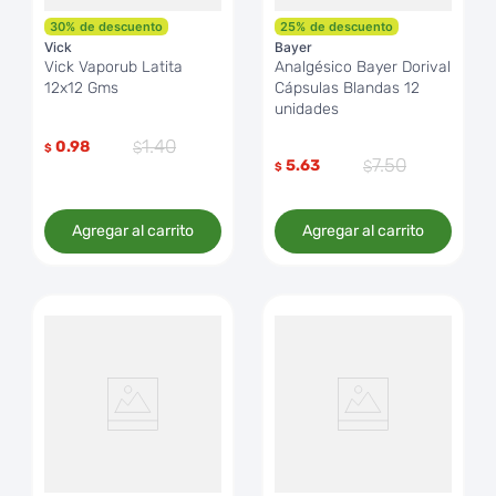
30
%
de descuento
25
%
de descuento
Vick
Bayer
Vick Vaporub Latita
Analgésico Bayer Dorival
12x12 Gms
Cápsulas Blandas 12
unidades
1
.
40
0.98
$
7
.
50
5.63
$
Agregar al carrito
Agregar al carrito